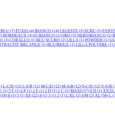
)
BLU (7)
FUXIA (4)
BIANCO (14)
CELESTE (2)
ECRU (1)
FANTA
2)
BORDEAUX (3)
03 BIANCO (2)
ORO (3)
NERO/BIANCO (2)
B
O (3)
CORALLO (1)
BLU SCURO (2)
LILLA (1)
POWDER (1)
SA
NTRACITE MELANGE (1)
BLU/BEIGE (1)
LILLA POLVERE (1)
2)
L-C/D (12)
L A/B (12)
M-C\D (12)
M-A\B (12)
S-C/D (12)
S-A\B (
E (1)
5 F (1)
4 F (1)
2 E (1)
2 D (1)
2 C (1)
MAXI (17)
6 D (1)
XXXL 
(18)
6 (1)
5 (1)
XS (22)
4 (1)
3 (1)
2 (1)
L/XL (2)
S/M (2)
XL (56)
L (