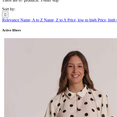
There are 87 products. T-shirt -top
Sort by:

Relevance
Name, A to Z
Name, Z to A
Price, low to high
Price, high
Active filters