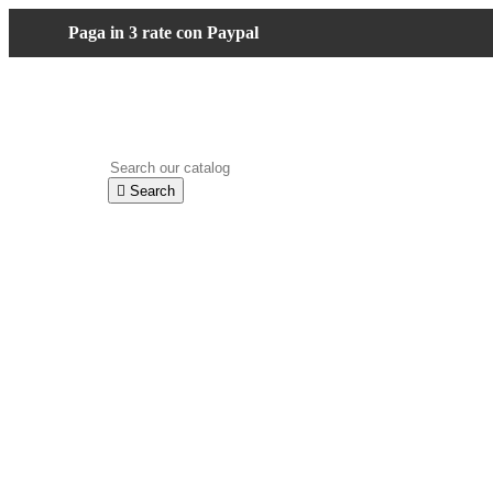
Paga in 3 rate con Paypal

Search
shopping_cart
Cart
(0)