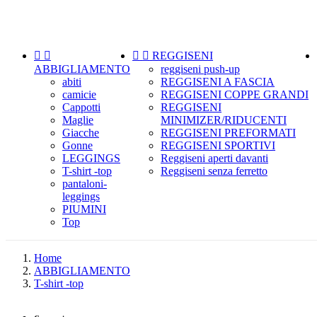

Menu




REGGISENI
ABBIGLIAMENTO
reggiseni push-up
abiti
REGGISENI A FASCIA
camicie
REGGISENI COPPE GRANDI
Cappotti
REGGISENI
Maglie
MINIMIZER/RIDUCENTI
Giacche
REGGISENI PREFORMATI
Gonne
REGGISENI SPORTIVI
LEGGINGS
Reggiseni aperti davanti
T-shirt -top
Reggiseni senza ferretto
pantaloni-
leggings
PIUMINI
Top
Home
ABBIGLIAMENTO
T-shirt -top