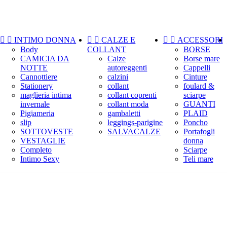


INTIMO DONNA


CALZE E


ACCESSORI
Body
COLLANT
BORSE
CAMICIA DA
Calze
Borse mare
NOTTE
autoreggenti
Cappelli
Cannottiere
calzini
Cinture
Stationery
collant
foulard &
maglieria intima
collant coprenti
sciarpe
invernale
collant moda
GUANTI
Pigiameria
gambaletti
PLAID
slip
leggings-parigine
Poncho
SOTTOVESTE
SALVACALZE
Portafogli
VESTAGLIE
donna
Completo
Sciarpe
Intimo Sexy
Teli mare