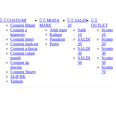


COSTUMI


MODA


SALDI


Costumi Bikini
MARE
20
OUTLET
Costumi a
Abiti mare
Saldi
Sconto
triangolo
Kaftani
10
10
Costumi Interi
Pantaloni
SALDI
Sconto
Costumi push-up
Pareo
20
20
Costumi a fascia
SALDI
Sconto
Costumi coppe
30
30
grandi
SALDI
Sconto
Costumi da
50
50
piscina
Sconto
Costumi Shorty
70
SLIP BK
Tankini