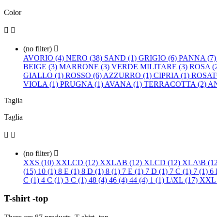
Color


(no filter)

AVORIO (4)
NERO (38)
SAND (1)
GRIGIO (6)
PANNA (7
BEIGE (3)
MARRONE (3)
VERDE MILITARE (3)
ROSA (
GIALLO (1)
ROSSO (6)
AZZURRO (1)
CIPRIA (1)
ROSAT
VIOLA (1)
PRUGNA (1)
AVANA (1)
TERRACOTTA (2)
A
Taglia
Taglia


(no filter)

XXS (10)
XXLCD (12)
XXLAB (12)
XLCD (12)
XLA\B (1
(15)
10 (1)
8 E (1)
8 D (1)
8 (1)
7 E (1)
7 D (1)
7 C (1)
7 (1)
6 
C (1)
4 C (1)
3 C (1)
48 (4)
46 (4)
44 (4)
1 (1)
L\XL (17)
XXL 
T-shirt -top