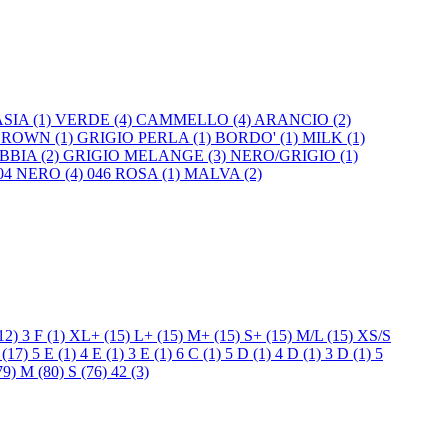
SIA (1)
VERDE (4)
CAMMELLO (4)
ARANCIO (2)
ROWN (1)
GRIGIO PERLA (1)
BORDO' (1)
MILK (1)
BBIA (2)
GRIGIO MELANGE (3)
NERO/GRIGIO (1)
04 NERO (4)
046 ROSA (1)
MALVA (2)
12)
3 F (1)
XL+ (15)
L+ (15)
M+ (15)
S+ (15)
M/L (15)
XS/S
(17)
5 E (1)
4 E (1)
3 E (1)
6 C (1)
5 D (1)
4 D (1)
3 D (1)
5
79)
M (80)
S (76)
42 (3)