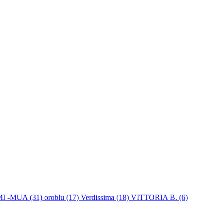
I -MUA (31)
oroblu (17)
Verdissima (18)
VITTORIA B. (6)