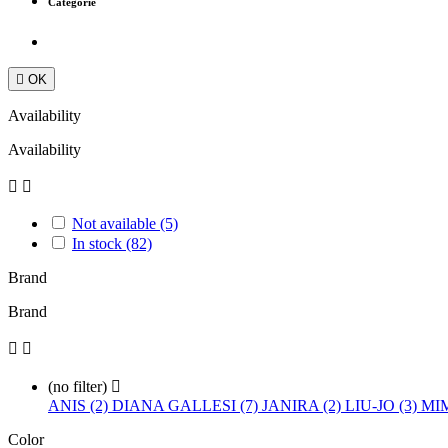
Categorie

OK
Availability
Availability


Not available
(5)
In stock
(82)
Brand
Brand


(no filter)

ANIS (2)
DIANA GALLESI (7)
JANIRA (2)
LIU-JO (3)
MIM
Color