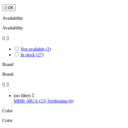

OK
Availability
Availability


Not available
(2)
In stock
(27)
Brand
Brand


(no filter)

MIMI -MUA (23)
Verdissima (6)
Color
Color