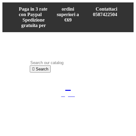
Paga in 3 rate
ordini
Contattaci
con Paypal
superiori a
0587422504
Spedizione
€69
gratuita per

Search

Sign in
shopping_cart
Cart
(0)