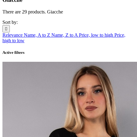
There are 29 products. Giacche
Sort by:

Relevance
Name, A to Z
Name, Z to A
Price, low to high
Price,
high to low
Active filters