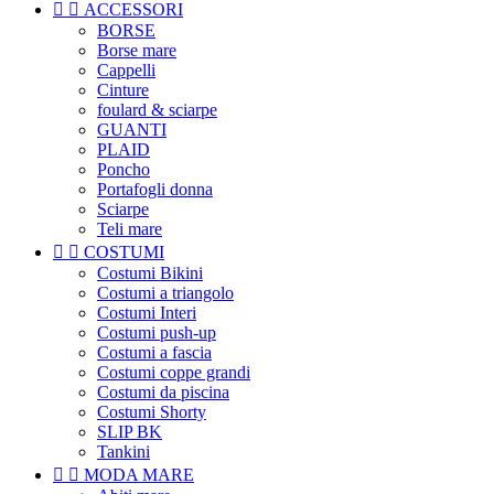


ACCESSORI
BORSE
Borse mare
Cappelli
Cinture
foulard & sciarpe
GUANTI
PLAID
Poncho
Portafogli donna
Sciarpe
Teli mare


COSTUMI
Costumi Bikini
Costumi a triangolo
Costumi Interi
Costumi push-up
Costumi a fascia
Costumi coppe grandi
Costumi da piscina
Costumi Shorty
SLIP BK
Tankini


MODA MARE