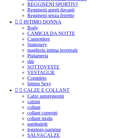
REGGISENI SPORTIVI
Reggiseni aperti davanti
Reggiseni senza ferretto


INTIMO DONNA
Body
CAMICIA DA NOTTE
Cannottiere
Stationery
maglieria intima invernale
Pigiameria
slip
SOTTOVESTE
VESTAGLIE
Completo
Intimo Sexy


CALZE E COLLANT
Calze autoreggenti
calzini
collant
collant coprenti
collant moda
gambaletti
leggings-parigine
SALVACALZE