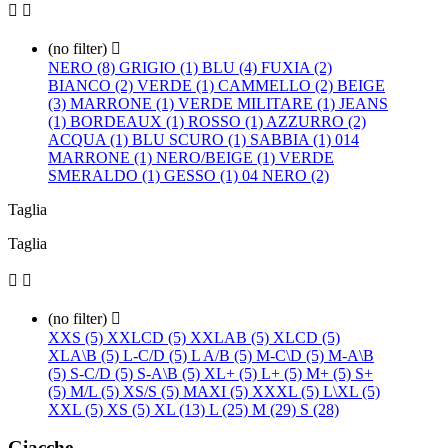


(no filter)

NERO (8)
GRIGIO (1)
BLU (4)
FUXIA (2)
BIANCO (2)
VERDE (1)
CAMMELLO (2)
BEIGE
(3)
MARRONE (1)
VERDE MILITARE (1)
JEANS
(1)
BORDEAUX (1)
ROSSO (1)
AZZURRO (2)
ACQUA (1)
BLU SCURO (1)
SABBIA (1)
014
MARRONE (1)
NERO/BEIGE (1)
VERDE
SMERALDO (1)
GESSO (1)
04 NERO (2)
Taglia
Taglia


(no filter)

XXS (5)
XXLCD (5)
XXLAB (5)
XLCD (5)
XLA\B (5)
L-C/D (5)
L A/B (5)
M-C\D (5)
M-A\B
(5)
S-C/D (5)
S-A\B (5)
XL+ (5)
L+ (5)
M+ (5)
S+
(5)
M/L (5)
XS/S (5)
MAXI (5)
XXXL (5)
L\XL (5)
XXL (5)
XS (5)
XL (13)
L (25)
M (29)
S (28)
Giacche