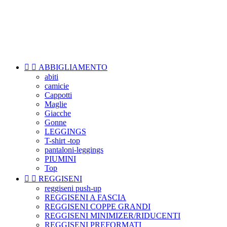

Menu


ABBIGLIAMENTO
abiti
camicie
Cappotti
Maglie
Giacche
Gonne
LEGGINGS
T-shirt -top
pantaloni-leggings
PIUMINI
Top


REGGISENI
reggiseni push-up
REGGISENI A FASCIA
REGGISENI COPPE GRANDI
REGGISENI MINIMIZER/RIDUCENTI
REGGISENI PREFORMATI