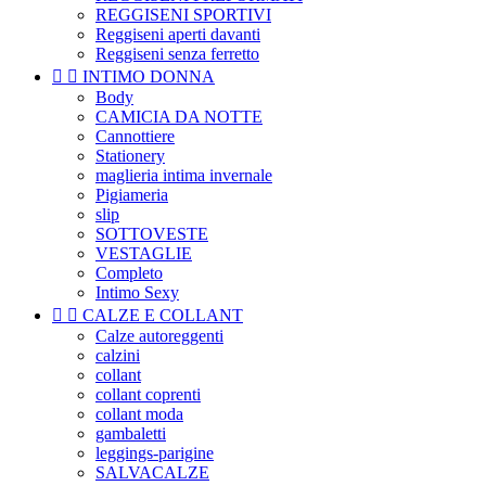
REGGISENI SPORTIVI
Reggiseni aperti davanti
Reggiseni senza ferretto


INTIMO DONNA
Body
CAMICIA DA NOTTE
Cannottiere
Stationery
maglieria intima invernale
Pigiameria
slip
SOTTOVESTE
VESTAGLIE
Completo
Intimo Sexy


CALZE E COLLANT
Calze autoreggenti
calzini
collant
collant coprenti
collant moda
gambaletti
leggings-parigine
SALVACALZE