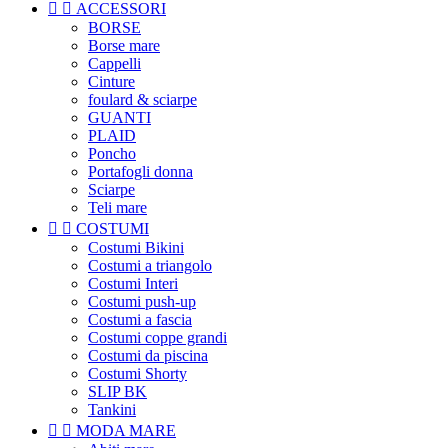


ACCESSORI
BORSE
Borse mare
Cappelli
Cinture
foulard & sciarpe
GUANTI
PLAID
Poncho
Portafogli donna
Sciarpe
Teli mare


COSTUMI
Costumi Bikini
Costumi a triangolo
Costumi Interi
Costumi push-up
Costumi a fascia
Costumi coppe grandi
Costumi da piscina
Costumi Shorty
SLIP BK
Tankini


MODA MARE