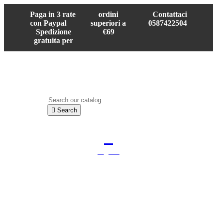
Paga in 3 rate
ordini
Contattaci
con Paypal
superiori a
0587422504
Spedizione
€69
gratuita per

Search

Sign in
shopping_cart
Cart
(0)