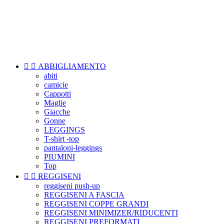

Menu


ABBIGLIAMENTO
abiti
camicie
Cappotti
Maglie
Giacche
Gonne
LEGGINGS
T-shirt -top
pantaloni-leggings
PIUMINI
Top


REGGISENI
reggiseni push-up
REGGISENI A FASCIA
REGGISENI COPPE GRANDI
REGGISENI MINIMIZER/RIDUCENTI
REGGISENI PREFORMATI