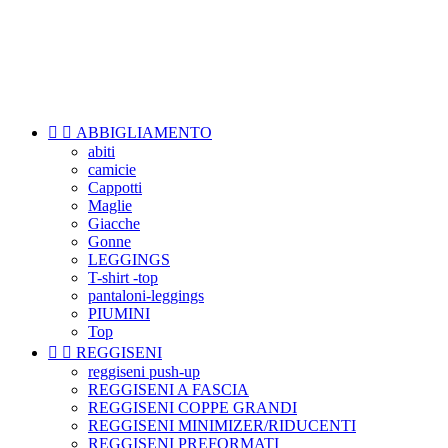

Menu


ABBIGLIAMENTO
abiti
camicie
Cappotti
Maglie
Giacche
Gonne
LEGGINGS
T-shirt -top
pantaloni-leggings
PIUMINI
Top


REGGISENI
reggiseni push-up
REGGISENI A FASCIA
REGGISENI COPPE GRANDI
REGGISENI MINIMIZER/RIDUCENTI
REGGISENI PREFORMATI