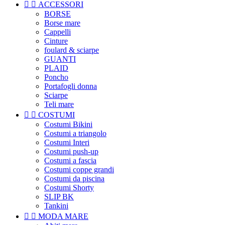


ACCESSORI
BORSE
Borse mare
Cappelli
Cinture
foulard & sciarpe
GUANTI
PLAID
Poncho
Portafogli donna
Sciarpe
Teli mare


COSTUMI
Costumi Bikini
Costumi a triangolo
Costumi Interi
Costumi push-up
Costumi a fascia
Costumi coppe grandi
Costumi da piscina
Costumi Shorty
SLIP BK
Tankini


MODA MARE