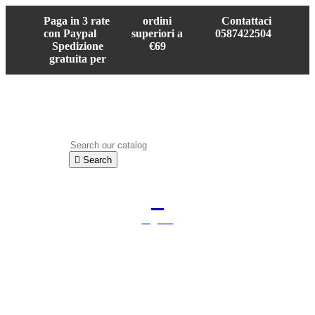
Paga in 3 rate
ordini
Contattaci
con Paypal
superiori a
0587422504
Spedizione
€69
gratuita per

Search

Sign in
shopping_cart
Cart
(0)