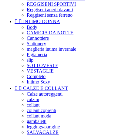
REGGISENI SPORTIVI
Reggiseni aperti davanti
Reggiseni senza ferretto


INTIMO DONNA
Body
CAMICIA DA NOTTE
Cannottiere
Stationery
maglieria intima invernale
Pigiameria
slip
SOTTOVESTE
VESTAGLIE
Completo
Intimo Sexy


CALZE E COLLANT
Calze autoreggenti
calzini
collant
collant coprenti
collant moda
gambaletti
leggings-parigine
SALVACALZE