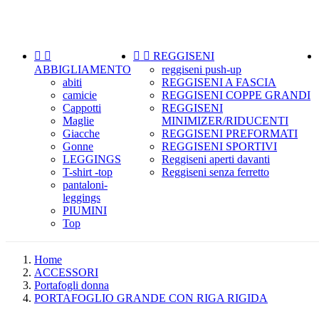

Menu




REGGISENI
ABBIGLIAMENTO
reggiseni push-up
abiti
REGGISENI A FASCIA
camicie
REGGISENI COPPE GRANDI
Cappotti
REGGISENI
Maglie
MINIMIZER/RIDUCENTI
Giacche
REGGISENI PREFORMATI
Gonne
REGGISENI SPORTIVI
LEGGINGS
Reggiseni aperti davanti
T-shirt -top
Reggiseni senza ferretto
pantaloni-
leggings
PIUMINI
Top
Home
ACCESSORI
Portafogli donna
PORTAFOGLIO GRANDE CON RIGA RIGIDA