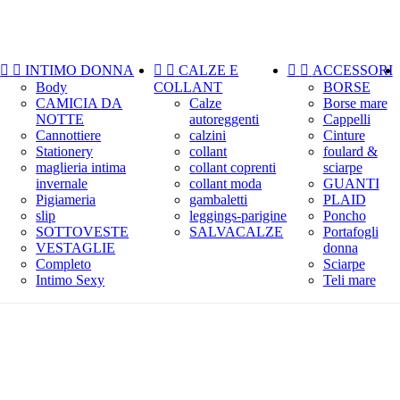


INTIMO DONNA


CALZE E


ACCESSORI
Body
COLLANT
BORSE
CAMICIA DA
Calze
Borse mare
NOTTE
autoreggenti
Cappelli
Cannottiere
calzini
Cinture
Stationery
collant
foulard &
maglieria intima
collant coprenti
sciarpe
invernale
collant moda
GUANTI
Pigiameria
gambaletti
PLAID
slip
leggings-parigine
Poncho
SOTTOVESTE
SALVACALZE
Portafogli
VESTAGLIE
donna
Completo
Sciarpe
Intimo Sexy
Teli mare