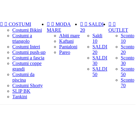


COSTUMI


MODA


SALDI


Costumi Bikini
MARE
20
OUTLET
Costumi a
Abiti mare
Saldi
Sconto
triangolo
Kaftani
10
10
Costumi Interi
Pantaloni
SALDI
Sconto
Costumi push-up
Pareo
20
20
Costumi a fascia
SALDI
Sconto
Costumi coppe
30
30
grandi
SALDI
Sconto
Costumi da
50
50
piscina
Sconto
Costumi Shorty
70
SLIP BK
Tankini